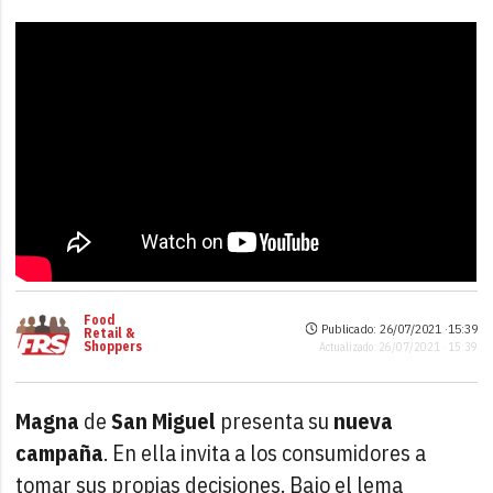
Food
Publicado: 26/07/2021 ·
15:39
Retail &
Shoppers
Actualizado: 26/07/2021 · 15:39
Magna
de
San Miguel
presenta su
nueva
campaña
. En ella invita a los consumidores a
tomar sus propias decisiones. Bajo el lema