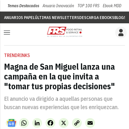
Temas Destacados
Anuario Innovación
TOP 100 FRS
Ebook MDD
Su
ANUARIOS PAPEL
ÚLTIMAS NEWSLETTERS
DESCARGA EBOOKS
BLOGS
V
TRENDRINKS
Magna de San Miguel lanza una
campaña en la que invita a
"tomar tus propias decisiones"
El anuncio va dirigido a aquellas personas que
buscan nuevas experiencias que les enriquezcan.
WhatsApp
LinkedIn
Facebook
X
Copy
Email
Link