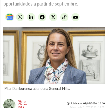
oportunidades a partir de septiembre.
WhatsApp
LinkedIn
Facebook
X
Copy
Email
Link
Pilar Damborenea abandona General Mills.
Víctor
Publicado: 01/07/2026 ·
16:40
Olcina
Pita
Actualizado: 01/07/2026 · 17:55