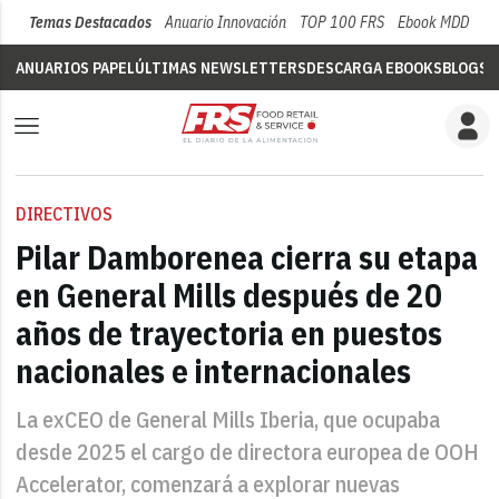
Temas Destacados
Anuario Innovación
TOP 100 FRS
Ebook MDD
Su
ANUARIOS PAPEL
ÚLTIMAS NEWSLETTERS
DESCARGA EBOOKS
BLOGS
V
DIRECTIVOS
Pilar Damborenea cierra su etapa
en General Mills después de 20
años de trayectoria en puestos
nacionales e internacionales
La exCEO de General Mills Iberia, que ocupaba
desde 2025 el cargo de directora europea de OOH
Accelerator, comenzará a explorar nuevas