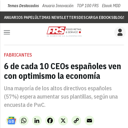
Temas Destacados
Anuario Innovación
TOP 100 FRS
Ebook MDD
Su
ANUARIOS PAPEL
ÚLTIMAS NEWSLETTERS
DESCARGA EBOOKS
BLOGS
V
FABRICANTES
6 de cada 10 CEOs españoles ven
con optimismo la economía
Una mayoría de los altos directivos españoles
(57%) espera aumentar sus plantillas, según una
encuesta de PwC.
WhatsApp
LinkedIn
Facebook
X
Copy
Email
Link