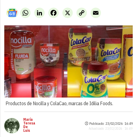
WhatsApp
LinkedIn
Facebook
X
Copy
Email
Link
Productos de Nocilla y ColaCao, marcas de Idilia Foods.
María
Teresa
Publicado: 23/02/2026 ·
16:49
De
Actualizado: 23/02/2026 · 16:49
Luis