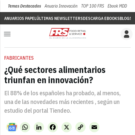
Temas Destacados
Anuario Innovación
TOP 100 FRS
Ebook MDD
Su
ANUARIOS PAPEL
ÚLTIMAS NEWSLETTERS
DESCARGA EBOOKS
BLOGS
V
FABRICANTES
¿Qué sectores alimentarios
triunfan en innovación?
El 88% de los españoles ha probado, al menos,
una de las novedades más recientes , según un
estudio del portal Tiendeo.
WhatsApp
LinkedIn
Facebook
X
Copy
Email
Link