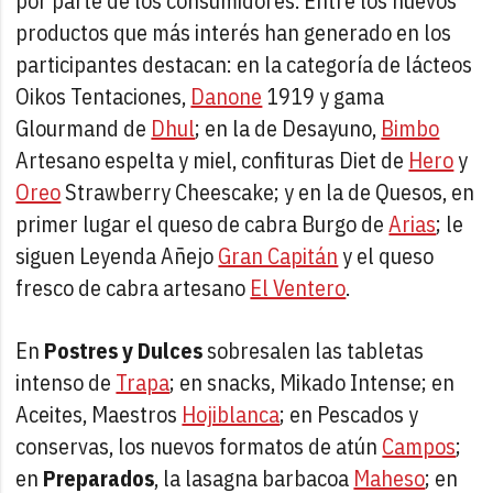
por parte de los consumidores. Entre los nuevos
productos que más interés han generado en los
participantes destacan: en la categoría de lácteos
Oikos Tentaciones,
Danone
1919 y gama
Glourmand de
Dhul
; en la de Desayuno,
Bimbo
Artesano espelta y miel, confituras Diet de
Hero
y
Oreo
Strawberry Cheescake; y en la de Quesos, en
primer lugar el queso de cabra Burgo de
Arias
; le
siguen Leyenda Añejo
Gran Capitán
y el queso
fresco de cabra artesano
El Ventero
.
En
Postres y Dulces
sobresalen las tabletas
intenso de
Trapa
; en snacks, Mikado Intense; en
Aceites, Maestros
Hojiblanca
; en Pescados y
conservas, los nuevos formatos de atún
Campos
;
en
Preparados
, la lasagna barbacoa
Maheso
; en