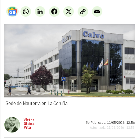
WhatsApp
LinkedIn
Facebook
X
Copy
Email
Link
Sede de Nauterra en La Coruña.
Víctor
Publicado: 11/05/2026 ·
12:56
Olcina
Pita
Actualizado: 11/05/2026 · 12:56