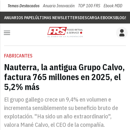
Temas Destacados
Anuario Innovación
TOP 100 FRS
Ebook MDD
Su
ANUARIOS PAPEL
ÚLTIMAS NEWSLETTERS
DESCARGA EBOOKS
BLOGS
V
FABRICANTES
Nauterra, la antigua Grupo Calvo,
factura 765 millones en 2025, el
5,2% más
El grupo gallego crece un 9,4% en volumen e
incrementa sensiblemente su beneficio bruto de
explotación. "Ha sido un año extraordinario",
valora Mané Calvo, el CEO de la compañía.