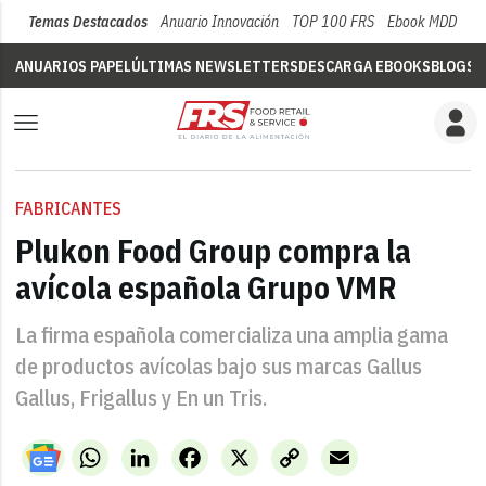
Temas Destacados
Anuario Innovación
TOP 100 FRS
Ebook MDD
Su
ANUARIOS PAPEL
ÚLTIMAS NEWSLETTERS
DESCARGA EBOOKS
BLOGS
V
FABRICANTES
Plukon Food Group compra la
avícola española Grupo VMR
La firma española comercializa una amplia gama
de productos avícolas bajo sus marcas Gallus
Gallus, Frigallus y En un Tris.
WhatsApp
LinkedIn
Facebook
X
Copy
Email
Link