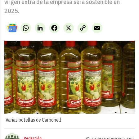
virgen extra de la empresa será sostenible en
2025.
WhatsApp
LinkedIn
Facebook
X
Copy
Email
Link
Varias botellas de Carbonell
Redacción
Publicado: 01/07/2019 ·
12:11