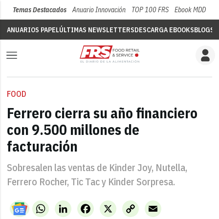
Temas Destacados
Anuario Innovación
TOP 100 FRS
Ebook MDD
Su
ANUARIOS PAPEL
ÚLTIMAS NEWSLETTERS
DESCARGA EBOOKS
BLOGS
V
FOOD
Ferrero cierra su año financiero
con 9.500 millones de
facturación
Sobresalen las ventas de Kinder Joy, Nutella,
Ferrero Rocher, Tic Tac y Kinder Sorpresa.
WhatsApp
LinkedIn
Facebook
X
Copy
Email
Link