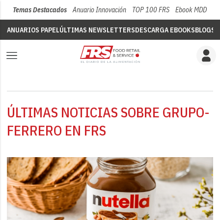
Temas Destacados
Anuario Innovación
TOP 100 FRS
Ebook MDD
Su
ANUARIOS PAPEL
ÚLTIMAS NEWSLETTERS
DESCARGA EBOOKS
BLOGS
V
ÚLTIMAS NOTICIAS SOBRE GRUPO-
FERRERO EN FRS