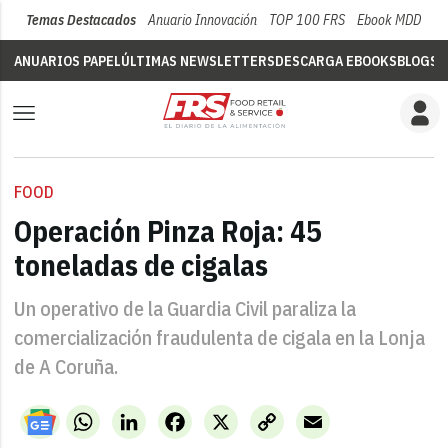
Temas Destacados
Anuario Innovación
TOP 100 FRS
Ebook MDD
Su
ANUARIOS PAPEL
ÚLTIMAS NEWSLETTERS
DESCARGA EBOOKS
BLOGS
V
FOOD
Operación Pinza Roja: 45
toneladas de cigalas
Un operativo de la Guardia Civil paraliza la
comercialización fraudulenta de cigala en la Lonja
de A Coruña.
WhatsApp
LinkedIn
Facebook
X
Copy
Email
Link