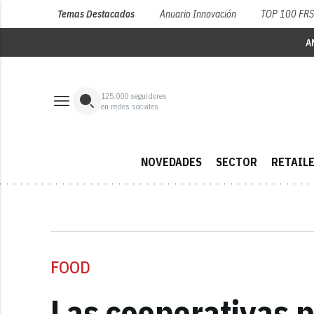
Temas Destacados
Anuario Innovación
TOP 100 FR
A
125,000
seguidores
en redes sociales
NOVEDADES
SECTOR
RETAIL
FOOD
Las cooperativas p