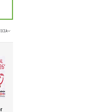
TICIA
r