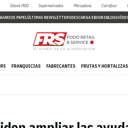
S
Ebook MDD
Supermercados
Mercadona
Carrefour
NUARIOS PAPEL
ÚLTIMAS NEWSLETTERS
DESCARGA EBOOKS
BLOGS
VÍDE
ERS
FRANQUICIAS
FABRICANTES
FRUTAS Y HORTALIZAS
iden ampliar las ayuda