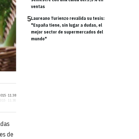
ventas
5
Laureano Turienzo revalida su tesis:
"España tiene, sin lugar a dudas, el
mejor sector de supermercados del
mundo"
015 ·
11:38
2015 · 11:38
adas
nes de