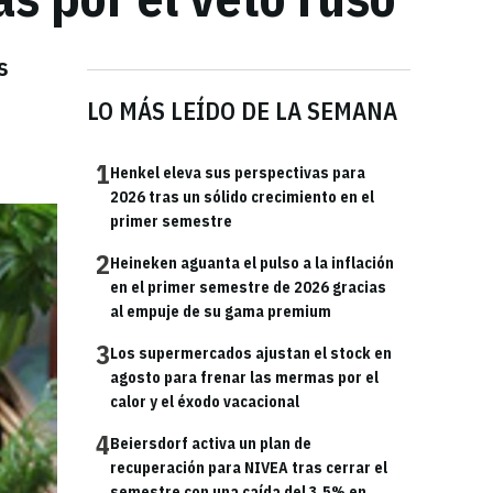
s
LO MÁS LEÍDO DE LA SEMANA
1
Henkel eleva sus perspectivas para
2026 tras un sólido crecimiento en el
primer semestre
2
Heineken aguanta el pulso a la inflación
en el primer semestre de 2026 gracias
al empuje de su gama premium
3
Los supermercados ajustan el stock en
agosto para frenar las mermas por el
calor y el éxodo vacacional
4
Beiersdorf activa un plan de
recuperación para NIVEA tras cerrar el
semestre con una caída del 3,5% en