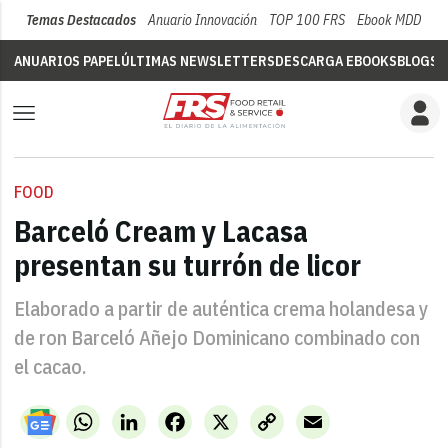
Temas Destacados
Anuario Innovación
TOP 100 FRS
Ebook MDD
Su
ANUARIOS PAPEL
ÚLTIMAS NEWSLETTERS
DESCARGA EBOOKS
BLOGS
V
FOOD
Barceló Cream y Lacasa
presentan su turrón de licor
Elaborado a partir de auténtica crema holandesa y
de ron Barceló Añejo Dominicano combinado con
el cacao.
WhatsApp
LinkedIn
Facebook
X
Copy
Email
Link