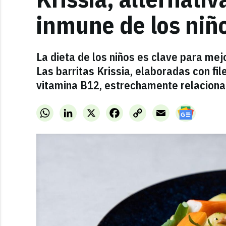
inmune de los niñ
La dieta de los niños es clave para mej
Las barritas Krissia, elaboradas con fi
vitamina B12, estrechamente relaciona
WhatsApp
LinkedIn
X
Facebook
Copy
Email
Link