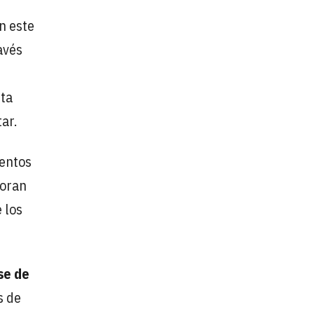
n este
avés
eta
ar.
mentos
boran
 los
se de
s de