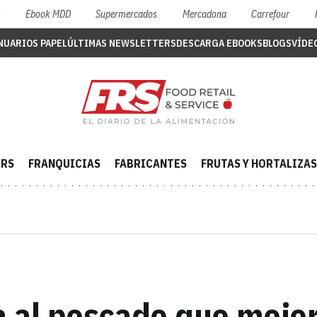
S
Ebook MDD
Supermercados
Mercadona
Carrefour
NUARIOS PAPEL
ÚLTIMAS NEWSLETTERS
DESCARGA EBOOKS
BLOGS
VÍDE
ERS
FRANQUICIAS
FABRICANTES
FRUTAS Y HORTALIZAS
va al pescado que mejo