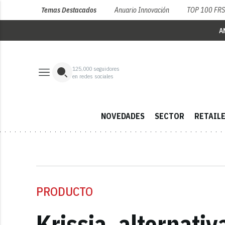
Temas Destacados
Anuario Innovación
TOP 100 FR
A
125,000
seguidores
en redes sociales
NOVEDADES
SECTOR
RETAIL
PRODUCTO
Krissia, alternati