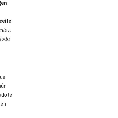
gen
ceite
entos,
 toda
que
mún
ado le
ben