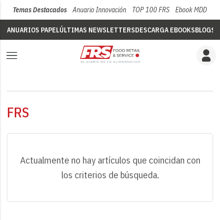
Temas Destacados
Anuario Innovación
TOP 100 FRS
Ebook MDD
Su
ANUARIOS PAPEL
ÚLTIMAS NEWSLETTERS
DESCARGA EBOOKS
BLOGS
V
FRS
Actualmente no hay artículos que coincidan con
los criterios de búsqueda.