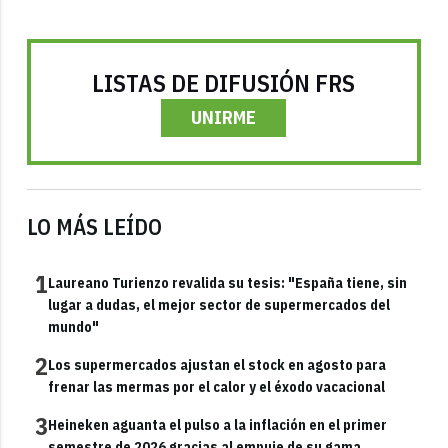
LISTAS DE DIFUSIÓN FRS
UNIRME
LO MÁS LEÍDO
1
Laureano Turienzo revalida su tesis: "España tiene, sin
lugar a dudas, el mejor sector de supermercados del
mundo"
2
Los supermercados ajustan el stock en agosto para
frenar las mermas por el calor y el éxodo vacacional
3
Heineken aguanta el pulso a la inflación en el primer
semestre de 2026 gracias al empuje de su gama