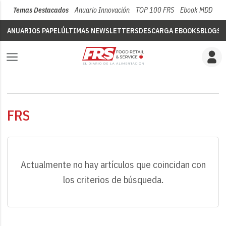
Temas Destacados
Anuario Innovación
TOP 100 FRS
Ebook MDD
Su
ANUARIOS PAPEL
ÚLTIMAS NEWSLETTERS
DESCARGA EBOOKS
BLOGS
V
FRS
Actualmente no hay artículos que coincidan con
los criterios de búsqueda.