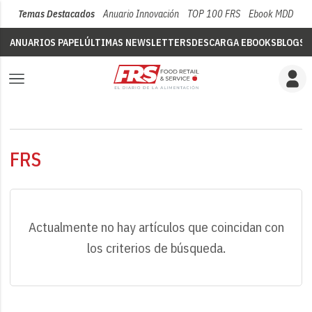
Temas Destacados
Anuario Innovación
TOP 100 FRS
Ebook MDD
Su
ANUARIOS PAPEL
ÚLTIMAS NEWSLETTERS
DESCARGA EBOOKS
BLOGS
V
FRS
Actualmente no hay artículos que coincidan con
los criterios de búsqueda.