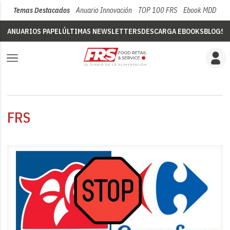
Temas Destacados
Anuario Innovación
TOP 100 FRS
Ebook MDD
Su
ANUARIOS PAPEL
ÚLTIMAS NEWSLETTERS
DESCARGA EBOOKS
BLOGS
V
FRS