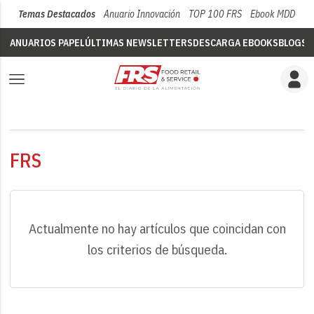
Temas Destacados
Anuario Innovación
TOP 100 FRS
Ebook MDD
Su
ANUARIOS PAPEL
ÚLTIMAS NEWSLETTERS
DESCARGA EBOOKS
BLOGS
V
FRS
Actualmente no hay artículos que coincidan con
los criterios de búsqueda.