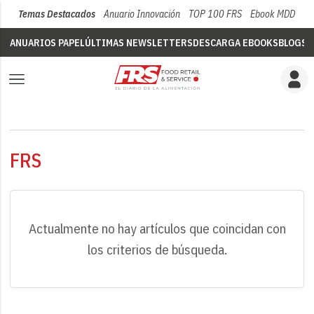
Temas Destacados
Anuario Innovación
TOP 100 FRS
Ebook MDD
Su
ANUARIOS PAPEL
ÚLTIMAS NEWSLETTERS
DESCARGA EBOOKS
BLOGS
V
FRS
Actualmente no hay artículos que coincidan con
los criterios de búsqueda.