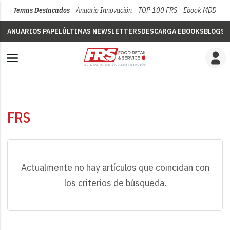
Temas Destacados
Anuario Innovación
TOP 100 FRS
Ebook MDD
Su
ANUARIOS PAPEL
ÚLTIMAS NEWSLETTERS
DESCARGA EBOOKS
BLOGS
V
FRS
Actualmente no hay artículos que coincidan con
los criterios de búsqueda.