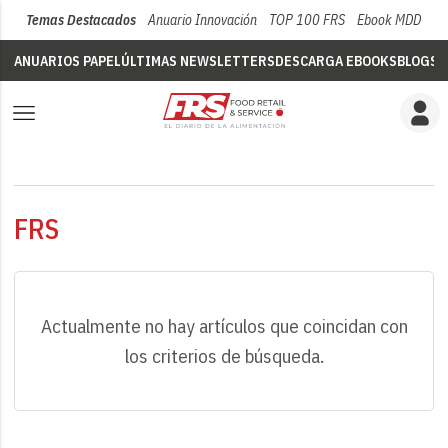
Temas Destacados
Anuario Innovación
TOP 100 FRS
Ebook MDD
Su
ANUARIOS PAPEL
ÚLTIMAS NEWSLETTERS
DESCARGA EBOOKS
BLOGS
V
FRS
Actualmente no hay artículos que coincidan con
los criterios de búsqueda.