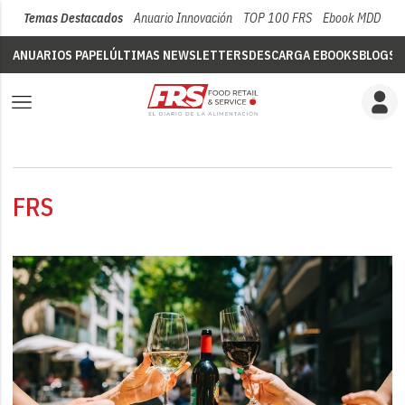
Temas Destacados
Anuario Innovación
TOP 100 FRS
Ebook MDD
Su
ANUARIOS PAPEL
ÚLTIMAS NEWSLETTERS
DESCARGA EBOOKS
BLOGS
V
FRS