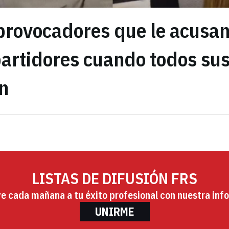
 provocadores que le acusa
partidores cuando todos su
n
LISTAS DE DIFUSIÓN FRS
ye cada mañana a tu éxito profesional con nuestra info
UNIRME