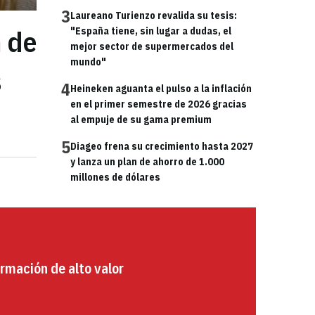
3
Laureano Turienzo revalida su tesis:
n de
"España tiene, sin lugar a dudas, el
mejor sector de supermercados del
mundo"
s
4
Heineken aguanta el pulso a la inflación
en el primer semestre de 2026 gracias
al empuje de su gama premium
5
Diageo frena su crecimiento hasta 2027
y lanza un plan de ahorro de 1.000
millones de dólares
rmación de alto valor