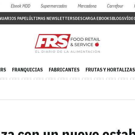
S
Ebook MDD
Supermercados
Mercadona
Carrefour
NUARIOS PAPEL
ÚLTIMAS NEWSLETTERS
DESCARGA EBOOKS
BLOGS
VÍDE
ERS
FRANQUICIAS
FABRICANTES
FRUTAS Y HORTALIZAS
iza con un nuevo estab