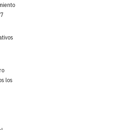
imiento
,7
ativos
ro
os los