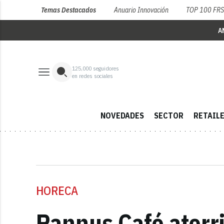
Temas Destacados
Anuario Innovación
TOP 100 FR
A
125,000
seguidores
en redes sociales
NOVEDADES
SECTOR
RETAIL
HORECA
Pannus Café aterr