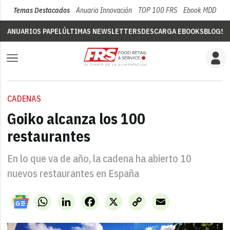
Temas Destacados
Anuario Innovación
TOP 100 FRS
Ebook MDD
Su
ANUARIOS PAPEL
ÚLTIMAS NEWSLETTERS
DESCARGA EBOOKS
BLOGS
V
CADENAS
Goiko alcanza los 100
restaurantes
En lo que va de año, la cadena ha abierto 10
nuevos restaurantes en España
WhatsApp
LinkedIn
Facebook
X
Copy
Email
Link