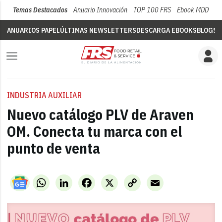
Temas Destacados
Anuario Innovación
TOP 100 FRS
Ebook MDD
Su
ANUARIOS PAPEL
ÚLTIMAS NEWSLETTERS
DESCARGA EBOOKS
BLOGS
V
INDUSTRIA AUXILIAR
Nuevo catálogo PLV de Araven
OM. Conecta tu marca con el
punto de venta
WhatsApp
LinkedIn
Facebook
X
Copy
Email
Link