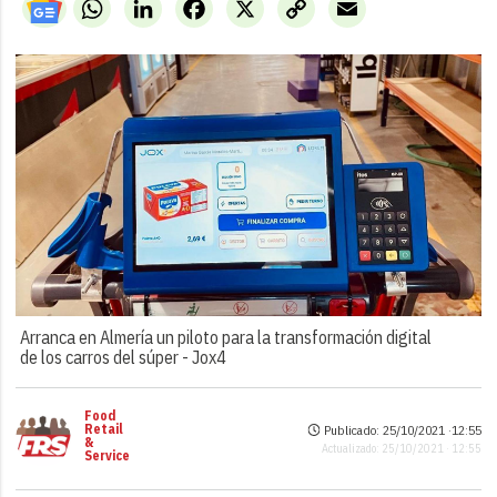
WhatsApp
LinkedIn
Facebook
X
Copy
Email
Link
Arranca en Almería un piloto para la transformación digital
de los carros del súper -
Jox4
Food
Retail
Publicado: 25/10/2021 ·
12:55
&
Actualizado: 25/10/2021 · 12:55
Service