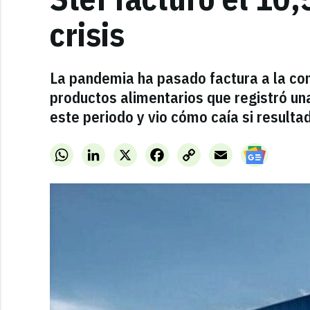
crisis
La pandemia ha pasado factura a la com
productos alimentarios que registró una
este periodo y vio cómo caía si resulta
WhatsApp
LinkedIn
X
Facebook
Copy
Email
Link