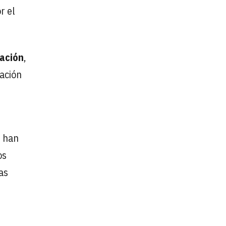
r el
ración
,
zación
n
han
os
as