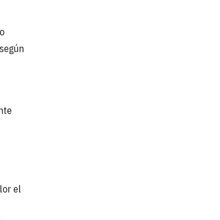
ño
 según
nte
lor el