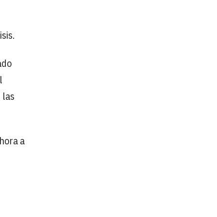
sis.
ado
l
 las
ahora a