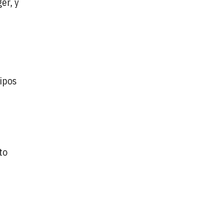
er, y
uipos
to