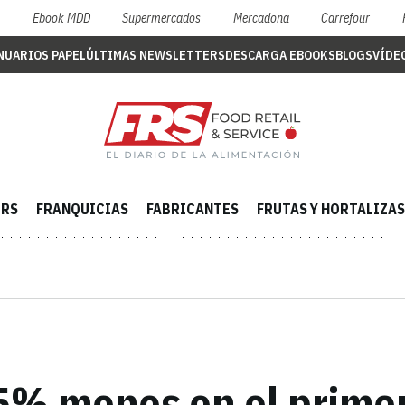
S
Ebook MDD
Supermercados
Mercadona
Carrefour
NUARIOS PAPEL
ÚLTIMAS NEWSLETTERS
DESCARGA EBOOKS
BLOGS
VÍDE
ERS
FRANQUICIAS
FABRICANTES
FRUTAS Y HORTALIZAS
,5% menos en el prime