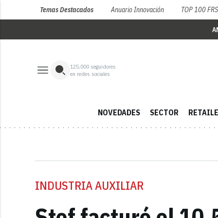
Temas Destacados
Anuario Innovación
TOP 100 FR
A
125,000
seguidores
en redes sociales
NOVEDADES
SECTOR
RETAIL
INDUSTRIA AUXILIAR
Stef facturó el 10