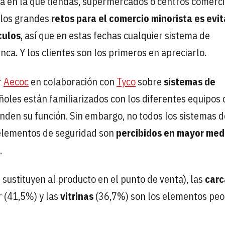
a en la que tiendas, supermercados o centros comerci
 los grandes
retos para el comercio minorista es evit
culos
, así que en estas fechas cualquier sistema de
ca. Y los clientes son los primeros en apreciarlo.
r
Aecoc
en colaboración con
Tyco
sobre
sistemas de
añoles están familiarizados con los diferentes equipos 
nden su función. Sin embargo, no todos los sistemas d
 elementos de seguridad son
percibidos en mayor med
.
ue sustituyen al producto en el punto de venta), las
carc
r (41,5%) y las
vitrinas
(36,7%) son los elementos peo