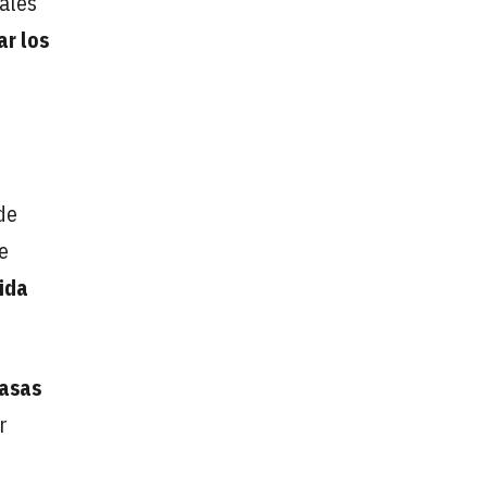
ales
ar los
de
e
ida
asas
r