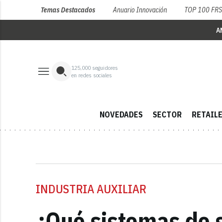
Temas Destacados
Anuario Innovación
TOP 100 FR
A
125,000
seguidores
en redes sociales
NOVEDADES
SECTOR
RETAIL
INDUSTRIA AUXILIAR
¿Qué sistemas de 