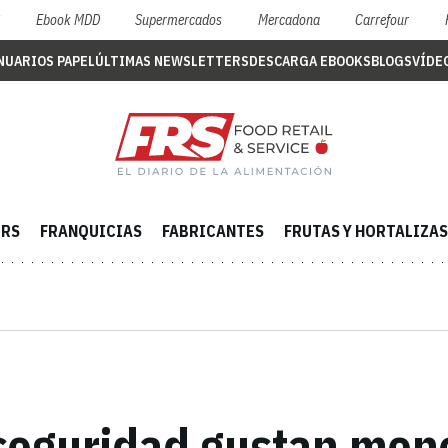
S
Ebook MDD
Supermercados
Mercadona
Carrefour
NUARIOS PAPEL
ÚLTIMAS NEWSLETTERS
DESCARGA EBOOKS
BLOGS
VÍDE
ERS
FRANQUICIAS
FABRICANTES
FRUTAS Y HORTALIZAS
seguridad gustan meno