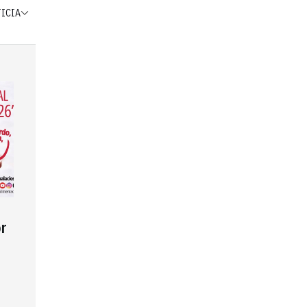
TICIA
r