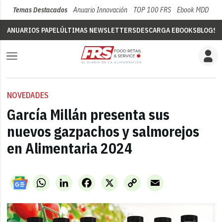
Temas Destacados
Anuario Innovación
TOP 100 FRS
Ebook MDD
Su
ANUARIOS PAPEL
ÚLTIMAS NEWSLETTERS
DESCARGA EBOOKS
BLOGS
V
NOVEDADES
García Millán presenta sus
nuevos gazpachos y salmorejos
en Alimentaria 2024
WhatsApp
LinkedIn
Facebook
X
Copy
Email
Link