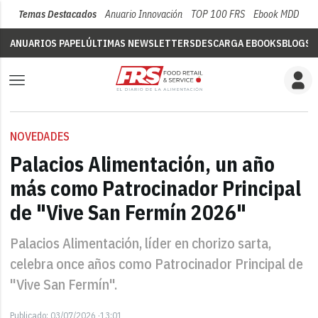
Temas Destacados
Anuario Innovación
TOP 100 FRS
Ebook MDD
Su
ANUARIOS PAPEL
ÚLTIMAS NEWSLETTERS
DESCARGA EBOOKS
BLOGS
V
NOVEDADES
Palacios Alimentación, un año
más como Patrocinador Principal
de "Vive San Fermín 2026"
Palacios Alimentación, líder en chorizo sarta,
celebra once años como Patrocinador Principal de
"Vive San Fermín".
Publicado: 03/07/2026 ·13:01