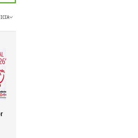
TICIA
r