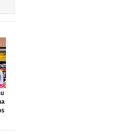
su
na
os