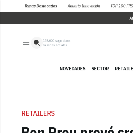
Temas Destacados
Anuario Innovación
TOP 100 FR
A
125,000
seguidores
en redes sociales
NOVEDADES
SECTOR
RETAIL
RETAILERS
Bon Preu prevé cre