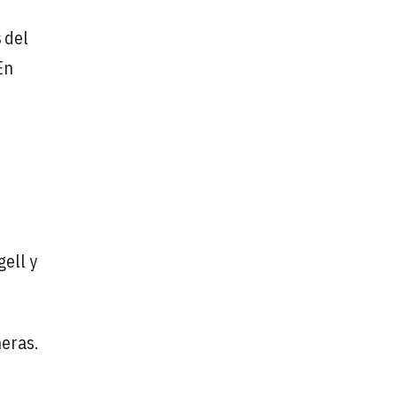
s
del
En
gell y
eras.