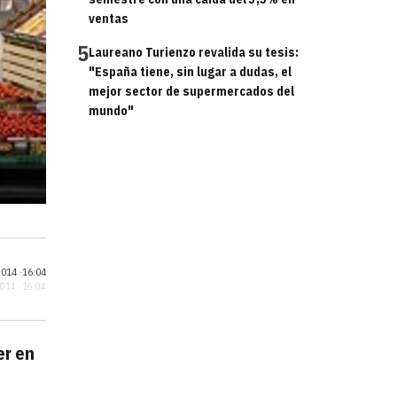
ventas
5
Laureano Turienzo revalida su tesis:
"España tiene, sin lugar a dudas, el
mejor sector de supermercados del
mundo"
014 ·
16:04
2014 · 16:04
er en