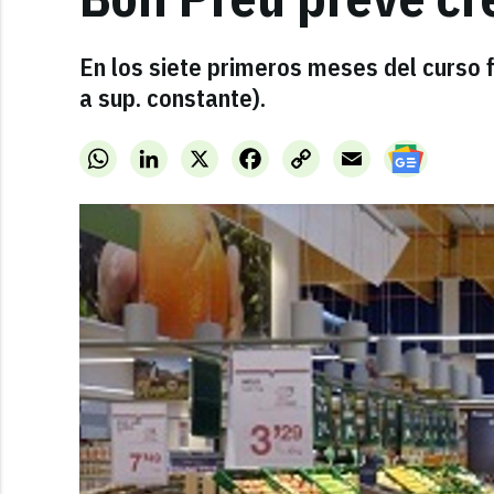
En los siete primeros meses del curso 
a sup. constante).
WhatsApp
LinkedIn
X
Facebook
Copy
Email
Link