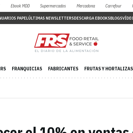
S
Ebook MDD
Supermercados
Mercadona
Carrefour
NUARIOS PAPEL
ÚLTIMAS NEWSLETTERS
DESCARGA EBOOKS
BLOGS
VÍDE
ERS
FRANQUICIAS
FABRICANTES
FRUTAS Y HORTALIZAS
cer el 10% en ventas e