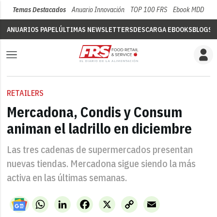
Temas Destacados
Anuario Innovación
TOP 100 FRS
Ebook MDD
Su
ANUARIOS PAPEL
ÚLTIMAS NEWSLETTERS
DESCARGA EBOOKS
BLOGS
V
RETAILERS
Mercadona, Condis y Consum
animan el ladrillo en diciembre
Las tres cadenas de supermercados presentan
nuevas tiendas. Mercadona sigue siendo la más
activa en las últimas semanas.
WhatsApp
LinkedIn
Facebook
X
Copy
Email
Link