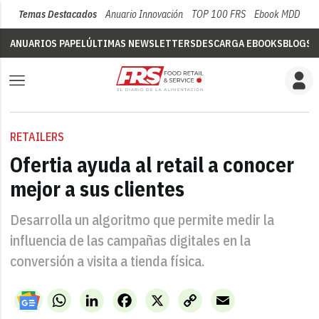
Temas Destacados
Anuario Innovación
TOP 100 FRS
Ebook MDD
Su
ANUARIOS PAPEL
ÚLTIMAS NEWSLETTERS
DESCARGA EBOOKS
BLOGS
V
RETAILERS
Ofertia ayuda al retail a conocer
mejor a sus clientes
Desarrolla un algoritmo que permite medir la
influencia de las campañas digitales en la
conversión a visita a tienda física.
WhatsApp
LinkedIn
Facebook
X
Copy
Email
Link