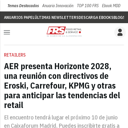
Temas Destacados
Anuario Innovación
TOP 100 FRS
Ebook MDD
Su
ANUARIOS PAPEL
ÚLTIMAS NEWSLETTERS
DESCARGA EBOOKS
BLOGS
V
RETAILERS
AER presenta Horizonte 2028,
una reunión con directivos de
Eroski, Carrefour, KPMG y otras
para anticipar las tendencias del
retail
El encuentro tendrá lugar el próximo 10 de junio
en Caixaforum Madrid. Puedes inscribirte gratis a