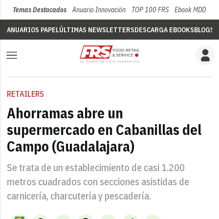
Temas Destacados
Anuario Innovación
TOP 100 FRS
Ebook MDD
Su
ANUARIOS PAPEL
ÚLTIMAS NEWSLETTERS
DESCARGA EBOOKS
BLOGS
V
RETAILERS
Ahorramas abre un
supermercado en Cabanillas del
Campo (Guadalajara)
Se trata de un establecimiento de casi 1.200
metros cuadrados con secciones asistidas de
carnicería, charcutería y pescadería.