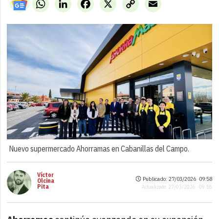
WhatsApp
LinkedIn
Facebook
X
Copy
Email
Link
Nuevo supermercado Ahorramas en Cabanillas del Campo.
Víctor
Publicado: 27/03/2026 ·
09:58
Olcina
Pita
Actualizado: 27/03/2026 · 09:58