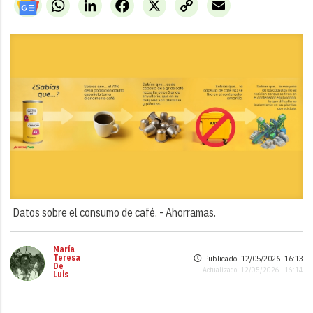
WhatsApp
LinkedIn
Facebook
X
Copy
Email
Link
Datos sobre el consumo de café. -
Ahorramas.
María
Teresa
Publicado: 12/05/2026 ·
16:13
De
Actualizado: 12/05/2026 · 16:14
Luis