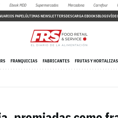
S
Ebook MDD
Supermercados
Mercadona
Carrefour
NUARIOS PAPEL
ÚLTIMAS NEWSLETTERS
DESCARGA EBOOKS
BLOGS
VÍDE
ERS
FRANQUICIAS
FABRICANTES
FRUTAS Y HORTALIZAS
ria, premiadas como fr