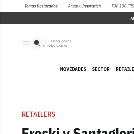
Temas Destacados
Anuario Innovación
TOP 100 FR
A
125,000
seguidores
en redes sociales
NOVEDADES
SECTOR
RETAIL
RETAILERS
Eroski y Santaglo