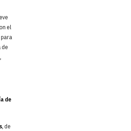
ueve
on el
 para
a de
,
ía de
s
, de