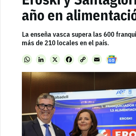
año en alimentaci
La enseña vasca supera las 600 franqu
más de 210 locales en el país.
WhatsApp
LinkedIn
X
Facebook
Copy
Email
Link