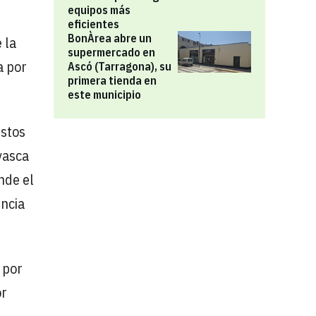
equipos más
eficientes
BonÀrea abre un
 la
supermercado en
a por
Ascó (Tarragona), su
primera tienda en
este municipio
estos
vasca
nde el
encia
 por
or