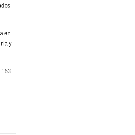
ados
ia en
ría y
s 163