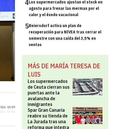
4
Los supermercados ajustan el stock en
agosto para frenar las mermas por el
calor y el éxodo vacacional
5
Beiersdorf activa un plan de
recuperación para NIVEA tras cerrar el
semestre con una caída del 3,5% en
ventas
MÁS DE MARÍA TERESA DE
LUIS
Los supermercados
de Ceuta cierran sus
puertas ante la
avalancha de
inmigrantes
026 ·
15:59
Spar Gran Canaria
2026 · 15:59
reabre su tienda de
La Jurada tras una
reforma que integra