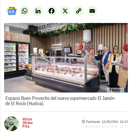
WhatsApp
LinkedIn
Facebook
X
Copy
Email
Link
Espacio Buen Provecho del nuevo supermercado El Jamón
de El Rocío (Huelva).
Víctor
Publicado: 12/05/2026 ·
14:23
Olcina
Pita
Actualizado: 12/05/2026 · 14:25