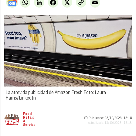
WhatsApp
LinkedIn
Facebook
X
Copy
Email
Link
La atrevida publicidad de Amazon Fresh Foto: Laura
Harris/LinkedIn
Food
Retail
Publicado: 13/10/2023 ·
15:18
&
Actualizado: 13/10/2023 · 15:18
Service