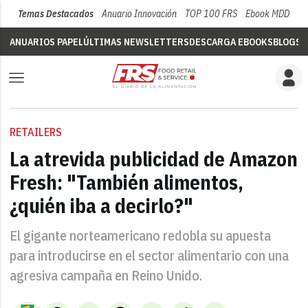
Temas Destacados
Anuario Innovación
TOP 100 FRS
Ebook MDD
Su
ANUARIOS PAPEL
ÚLTIMAS NEWSLETTERS
DESCARGA EBOOKS
BLOGS
V
RETAILERS
La atrevida publicidad de Amazon
Fresh: "También alimentos,
¿quién iba a decirlo?"
El gigante norteamericano redobla su apuesta
para introducirse en el sector alimentario con una
agresiva campaña en Reino Unido.