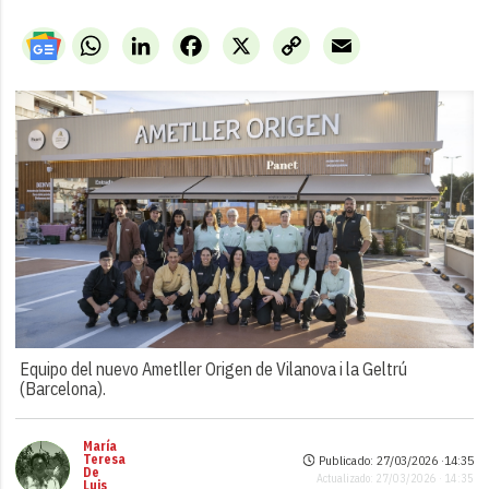
WhatsApp
LinkedIn
Facebook
X
Copy
Email
Link
Equipo del nuevo Ametller Origen de Vilanova i la Geltrú
(Barcelona).
María
Teresa
Publicado: 27/03/2026 ·
14:35
De
Actualizado: 27/03/2026 · 14:35
Luis