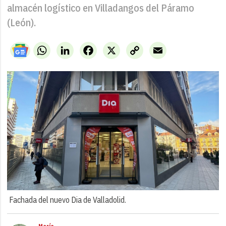
almacén logístico en Villadangos del Páramo
(León).
WhatsApp
LinkedIn
Facebook
X
Copy
Email
Link
Fachada del nuevo Dia de Valladolid.