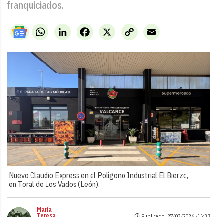
franquiciados.
WhatsApp
LinkedIn
Facebook
X
Copy
Email
Link
Nuevo Claudio Express en el Polígono Industrial El Bierzo,
en Toral de Los Vados (León).
María
Teresa
Publicado: 27/03/2026 ·
16:37