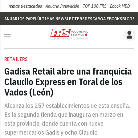
Temas Destacados
Anuario Innovación
TOP 100 FRS
Ebook MDD
Su
ANUARIOS PAPEL
ÚLTIMAS NEWSLETTERS
DESCARGA EBOOKS
BLOGS
V
RETAILERS
Gadisa Retail abre una franquicia
Claudio Express en Toral de los
Vados (León)
Alcanza los 257 establecimientos de esta enseña.
Es la segunda tienda que inaugura en marzo en
esta provincia, donde cuenta con nueve
supermercados Gadis y ocho Claudio