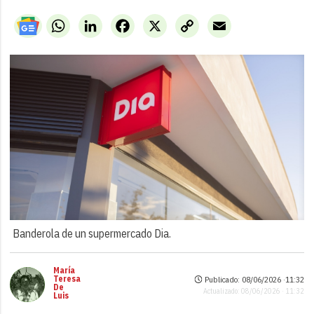
WhatsApp
LinkedIn
Facebook
X
Copy
Email
Link
Banderola de un supermercado Dia.
María
Teresa
Publicado: 08/06/2026 ·
11:32
De
Actualizado: 08/06/2026 · 11:32
Luis