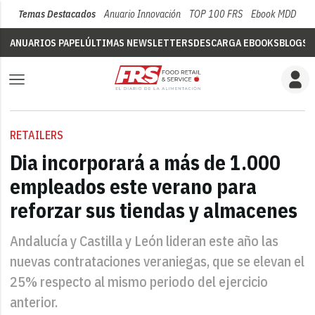
Temas Destacados
Anuario Innovación
TOP 100 FRS
Ebook MDD
Su
ANUARIOS PAPEL
ÚLTIMAS NEWSLETTERS
DESCARGA EBOOKS
BLOGS
V
RETAILERS
Dia incorporará a más de 1.000
empleados este verano para
reforzar sus tiendas y almacenes
Andalucía y Castilla y León lideran este año las
nuevas contrataciones veraniegas, que se elevan el
25% respecto al mismo periodo del ejercicio
anterior.