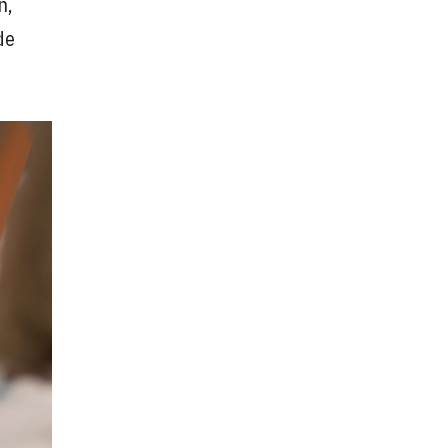
n,
de