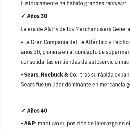
Históricamente ha habido grandes
retailers
:
✔
Años 30
La era de A&P y de los Merchandisers Genera
• La Gran Compañía del Té Atlántico y Pacífico
años 30, pionera en el concepto de supermer
consolidarlas en tiendas de autoservicio más 
•
Sears, Roebuck & Co.
: tras su rápida expa
Sears fue un líder dominante en mercancía ge
✔
Años 40
•
A&P
: mantuvo su posición de liderazgo en e