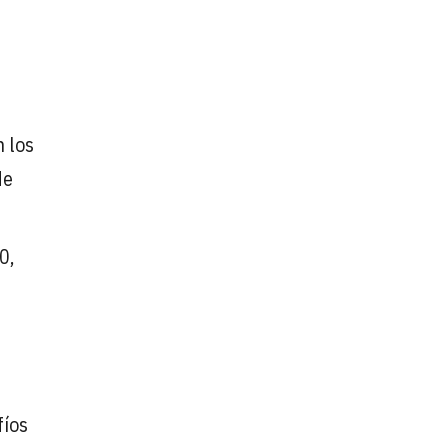
 los
de
0,
fíos