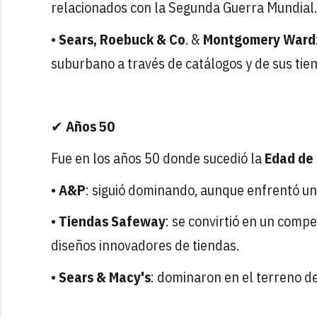
relacionados con la Segunda Guerra Mundial.
•
Sears, Roebuck & Co
. &
Montgomery Ward
suburbano a través de catálogos y de sus tie
✔
Años 50
Fue en los años 50 donde sucedió la
Edad de
•
A&P
: siguió dominando, aunque enfrentó u
•
Tiendas Safeway
: se convirtió en un compe
diseños innovadores de tiendas.
•
Sears & Macy's
: dominaron en el terreno d