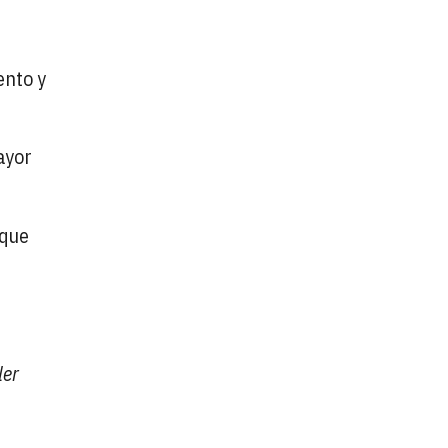
ento y
ayor
 que
ler