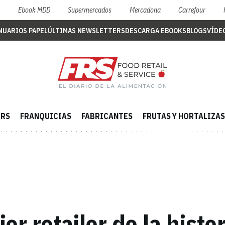
S
Ebook MDD
Supermercados
Mercadona
Carrefour
NUARIOS PAPEL
ÚLTIMAS NEWSLETTERS
DESCARGA EBOOKS
BLOGS
VÍDE
ERS
FRANQUICIAS
FABRICANTES
FRUTAS Y HORTALIZAS
or retailer de la histo