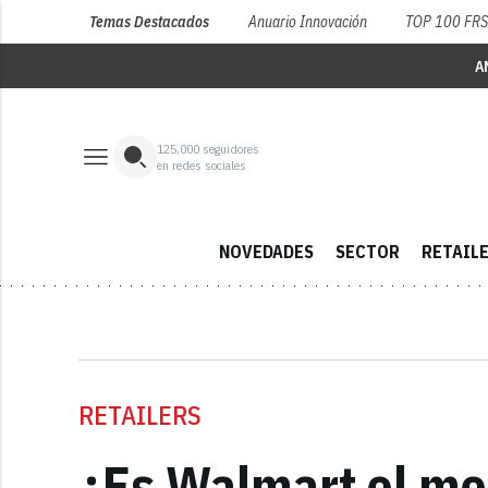
Temas Destacados
Anuario Innovación
TOP 100 FR
A
125,000
seguidores
en redes sociales
NOVEDADES
SECTOR
RETAIL
RETAILERS
¿Es Walmart el mej