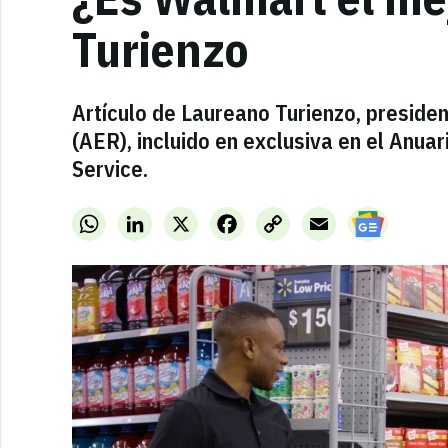
Turienzo
Artículo de Laureano Turienzo, presiden
(AER), incluido en exclusiva en el Anua
Service.
WhatsApp
LinkedIn
X
Facebook
Copy
Email
Link