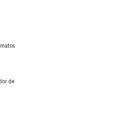
rmatos
dor de