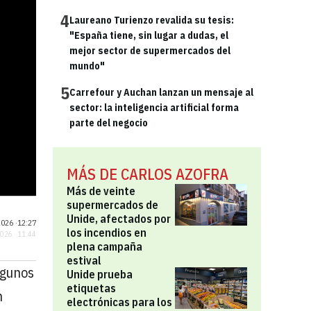
4
Laureano Turienzo revalida su tesis:
"España tiene, sin lugar a dudas, el
mejor sector de supermercados del
mundo"
5
Carrefour y Auchan lanzan un mensaje al
sector: la inteligencia artificial forma
parte del negocio
MÁS DE CARLOS AZOFRA
Más de veinte
supermercados de
Unide, afectados por
026 ·
12:27
los incendios en
2026 · 11:44
plena campaña
estival
lgunos
Unide prueba
etiquetas
n
electrónicas para los