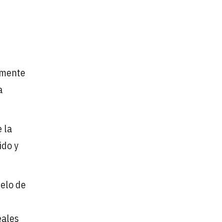
emente
a
 la
ido y
delo de
eales