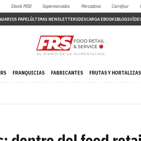
S
Ebook MDD
Supermercados
Mercadona
Carrefour
NUARIOS PAPEL
ÚLTIMAS NEWSLETTERS
DESCARGA EBOOKS
BLOGS
VÍDE
ERS
FRANQUICIAS
FABRICANTES
FRUTAS Y HORTALIZAS
: dentro del food retai