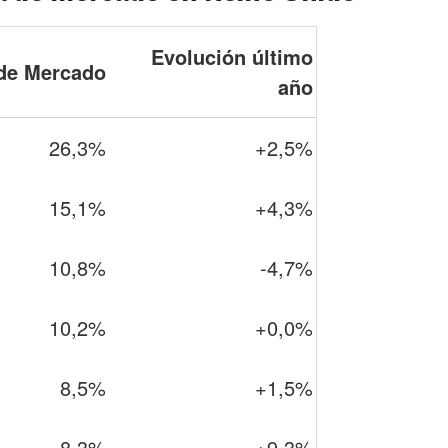
Evolución último
de Mercado
año
26,3%
+2,5%
15,1%
+4,3%
10,8%
-4,7%
10,2%
+0,0%
8,5%
+1,5%
8,3%
+9,3%