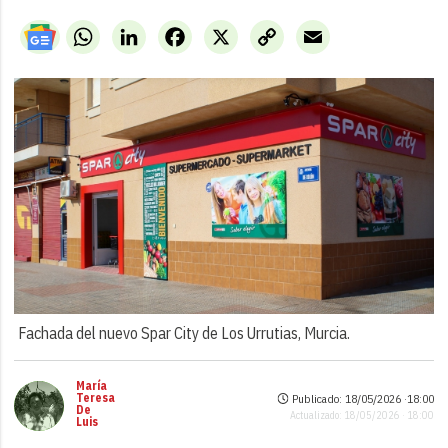
WhatsApp
LinkedIn
Facebook
X
Copy
Email
Link
Fachada del nuevo Spar City de Los Urrutias, Murcia.
María
Teresa
Publicado: 18/05/2026 ·
18:00
De
Actualizado: 18/05/2026 · 18:00
Luis