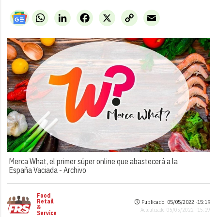
WhatsApp
LinkedIn
Facebook
X
Copy
Email
Link
Merca What, el primer súper online que abastecerá a la
España Vaciada -
Archivo
Food
Retail
Publicado: 05/05/2022 ·
15:19
&
Actualizado: 05/05/2022 · 15:19
Service