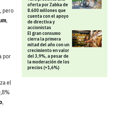
oferta por Zabka de
, pero
8.600 millones que
cuenta con el apoyo
um
,
de directiva y
accionistas
El gran consumo
cierra la primera
mitad del año con un
crecimiento en valor
a por
del 3,9%, a pesar de
la moderación de los
precios (+1,6%)
za el
0,8%
o
,