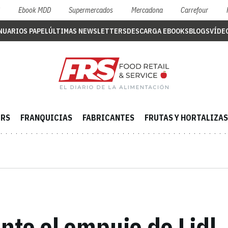
S
Ebook MDD
Supermercados
Mercadona
Carrefour
NUARIOS PAPEL
ÚLTIMAS NEWSLETTERS
DESCARGA EBOOKS
BLOGS
VÍDE
ERS
FRANQUICIAS
FABRICANTES
FRUTAS Y HORTALIZAS
nte el empuje de Lidl,