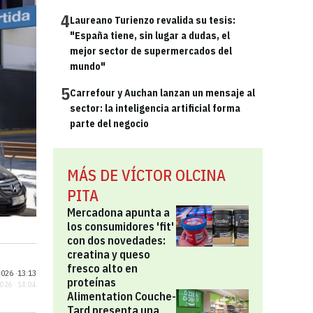
4
Laureano Turienzo revalida su tesis:
"España tiene, sin lugar a dudas, el
mejor sector de supermercados del
mundo"
5
Carrefour y Auchan lanzan un mensaje al
sector: la inteligencia artificial forma
parte del negocio
MÁS DE VÍCTOR OLCINA
PITA
Mercadona apunta a
los consumidores 'fit'
con dos novedades:
creatina y queso
fresco alto en
026 ·
13:13
proteínas
2026 · 14:04
Alimentation Couche-
Tard presenta una