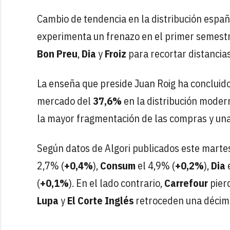
Cambio de tendencia en la distribución espa
experimenta un frenazo en el primer semest
Bon Preu
,
Dia
y
Froiz
para recortar distancias
La enseña que preside Juan Roig ha concluid
mercado del
37,6%
en la distribución moder
la mayor fragmentación de las compras y un
Según datos de Algori publicados este marte
2,7% (
+0,4%
),
Consum
el 4,9% (
+0,2%
),
Dia
e
(
+0,1%
). En el lado contrario,
Carrefour
pier
Lupa
y
El Corte Inglés
retroceden una décim