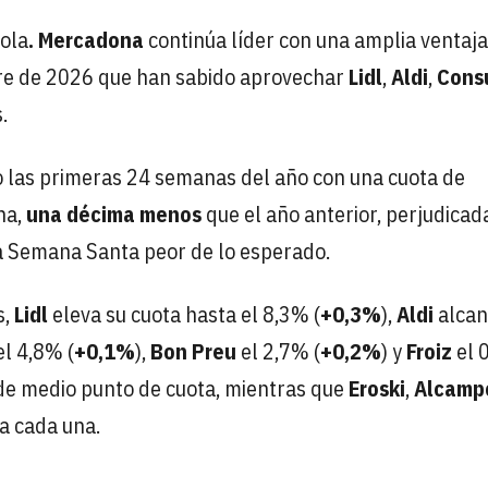
ñola
. Mercadona
continúa líder con una amplia ventaja
re de 2026 que han sabido aprovechar
Lidl
,
Aldi
,
Cons
.
o las primeras 24 semanas del año con una cuota de
na,
una décima menos
que el año anterior, perjudicad
a Semana Santa peor de lo esperado.
s,
Lidl
eleva su cuota hasta el 8,3% (
+0,3%
),
Aldi
alcan
l 4,8% (
+0,1%
),
Bon Preu
el 2,7% (
+0,2%
) y
Froiz
el 
de medio punto de cuota, mientras que
Eroski
,
Alcamp
a cada una.