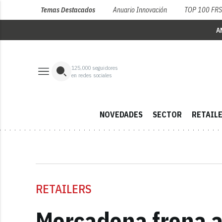
Temas Destacados
Anuario Innovación
TOP 100 FR
A
125,000
seguidores
en redes sociales
NOVEDADES
SECTOR
RETAIL
RETAILERS
Mercadona frena a