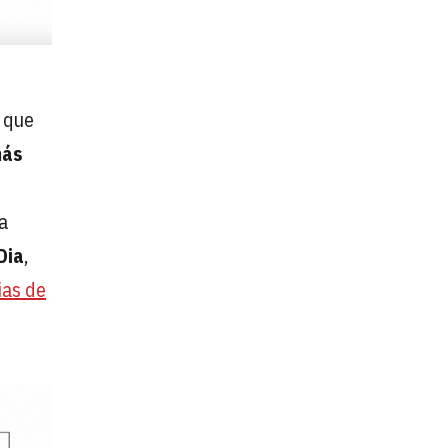
, que
más
a
Dia
,
ias de