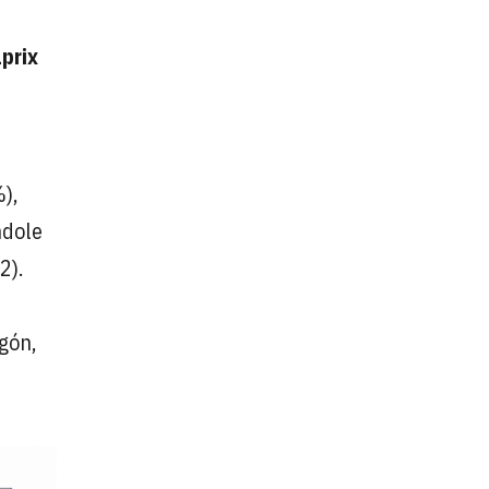
prix
),
ndole
2).
gón,